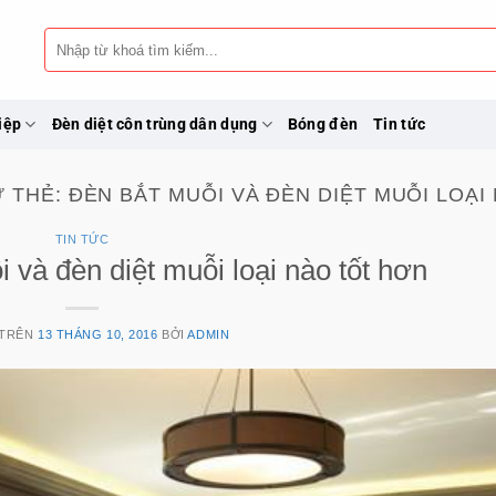
Tìm
kiếm:
iệp
Đèn diệt côn trùng dân dụng
Bóng đèn
Tin tức
Ữ THẺ:
ĐÈN BẮT MUỖI VÀ ĐÈN DIỆT MUỖI LOẠI
TIN TỨC
 và đèn diệt muỗi loại nào tốt hơn
 TRÊN
13 THÁNG 10, 2016
BỞI
ADMIN