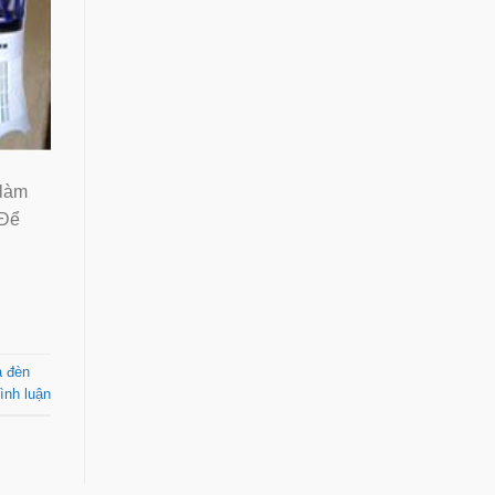
 làm
Để
̀ đèn
ình luận