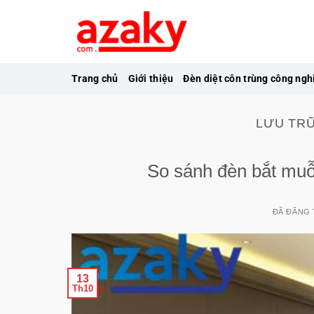
Chuyển
đến
nội
dung
Trang chủ
Giới thiệu
Đèn diệt côn trùng công ngh
LƯU TR
So sánh đèn bắt muỗi
ĐÃ ĐĂNG
13
Th10