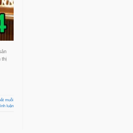
sản
 thị
bắt muỗi
ình luận