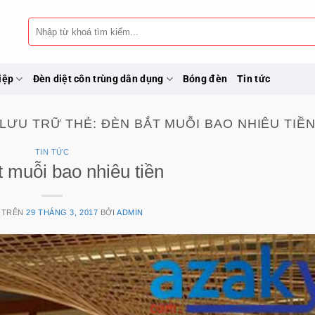
Tìm
kiếm:
iệp
Đèn diệt côn trùng dân dụng
Bóng đèn
Tin tức
LƯU TRỮ THẺ:
ĐÈN BẮT MUỖI BAO NHIÊU TIỀ
TIN TỨC
 muỗi bao nhiêu tiền
 TRÊN
29 THÁNG 3, 2017
BỞI
ADMIN