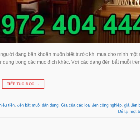
u người đang băn khoăn muốn biết trước khi mua cho mình một 
dụng trong các mục đích khác. Với các dạng đèn bắt muỗi trên
TIẾP TỤC ĐỌC
→
iêu tiền
,
đèn bắt muỗi dân dụng
,
Gía của các loại đèn công nghiệp
,
giá đèn 
Để lại một b