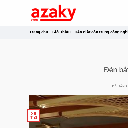
Chuyển
đến
nội
dung
Trang chủ
Giới thiệu
Đèn diệt côn trùng công ngh
Đèn bắt
ĐÃ ĐĂNG
29
Th3