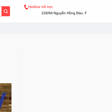
Hotline hỗ trợ:
228/8A Nguyễn Hồng Đào, Phường 14, Tân Bì
N