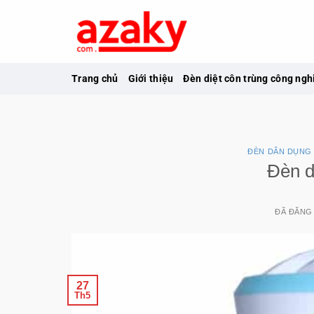
Chuyển
đến
nội
dung
Trang chủ
Giới thiệu
Đèn diệt côn trùng công ngh
ĐÈN DÂN DỤNG
Đèn d
ĐÃ ĐĂNG
27
Th5