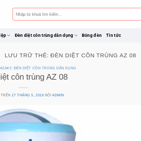
Tìm
kiếm:
iệp
Đèn diệt côn trùng dân dụng
Bóng đèn
Tin tức
LƯU TRỮ THẺ:
ĐÈN DIỆT CÔN TRÙNG AZ 08
 AZAKY
,
ĐÈN DIỆT CÔN TRÙNG DÂN DỤNG
iệt côn trùng AZ 08
 TRÊN
27 THÁNG 5, 2016
BỞI
ADMIN