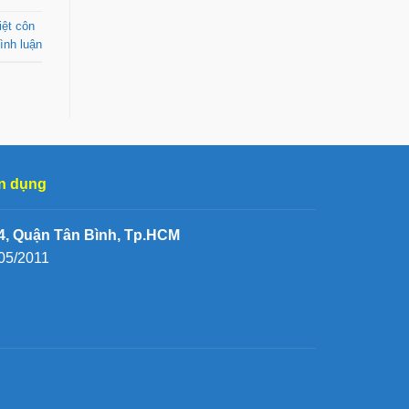
iệt côn
ình luận
n dụng
, Quận Tân Bình, Tp.HCM
05/2011