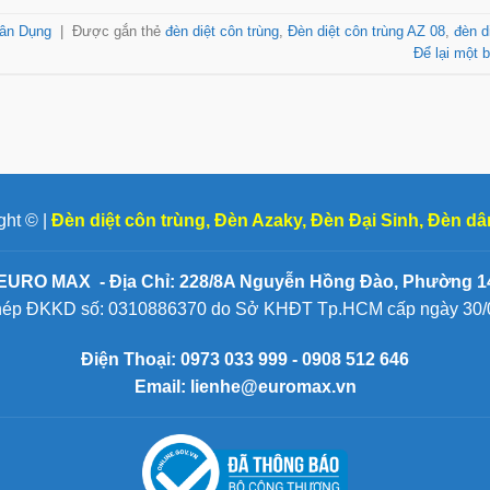
Dân Dụng
|
Được gắn thẻ
đèn diệt côn trùng
,
Đèn diệt côn trùng AZ 08
,
đèn d
Để lại một b
ght © |
Đèn diệt côn trùng
,
Đèn Azaky
,
Đèn Đại Sinh
,
Đèn dâ
EURO MAX - Địa Chỉ: 228/8A Nguyễn Hồng Đào, Phường 14
hép ĐKKD số: 0310886370 do Sở KHĐT Tp.HCM cấp ngày 30/
Điện Thoại:
0973 033 999 - 0908 512 646
Email: lienhe@euromax.vn