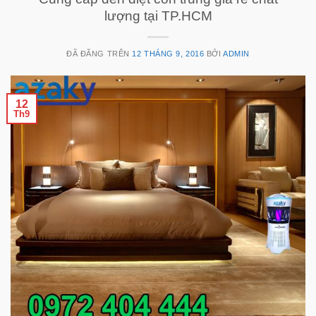
lượng tại TP.HCM
ĐÃ ĐĂNG TRÊN
12 THÁNG 9, 2016
BỞI
ADMIN
12
Th9