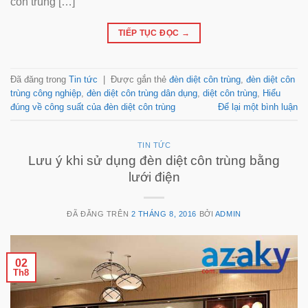
côn trùng […]
TIẾP TỤC ĐỌC
→
Đã đăng trong
Tin tức
|
Được gắn thẻ
đèn diệt côn trùng
,
đèn diệt côn
trùng công nghiệp
,
đèn diệt côn trùng dân dụng
,
diệt côn trùng
,
Hiểu
đúng về công suất của đèn diệt côn trùng
Để lại một bình luận
TIN TỨC
Lưu ý khi sử dụng đèn diệt côn trùng bằng
lưới điện
ĐÃ ĐĂNG TRÊN
2 THÁNG 8, 2016
BỞI
ADMIN
02
Th8