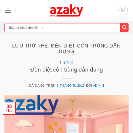
Chuyển
đến
nội
dung
Tìm
kiếm:
LƯU TRỮ THẺ:
ĐÈN DIỆT CÔN TRÙNG DÂN
DỤNG
TIN TỨC
Đèn diệt côn trùng dân dụng
ĐÃ ĐĂNG TRÊN
8 THÁNG 5, 2017
BỞI
ADMIN
08
Th5