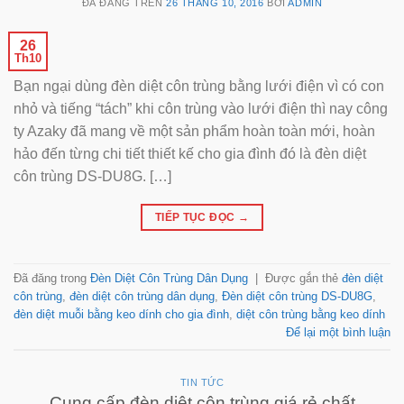
ĐÃ ĐĂNG TRÊN
26 THÁNG 10, 2016
BỞI
ADMIN
26
Th10
Bạn ngại dùng đèn diệt côn trùng bằng lưới điện vì có con
nhỏ và tiếng “tách” khi côn trùng vào lưới điện thì nay công
ty Azaky đã mang về một sản phẩm hoàn toàn mới, hoàn
hảo đến từng chi tiết thiết kế cho gia đình đó là đèn diệt
côn trùng DS-DU8G. […]
TIẾP TỤC ĐỌC
→
Đã đăng trong
Đèn Diệt Côn Trùng Dân Dụng
|
Được gắn thẻ
đèn diệt
côn trùng
,
đèn diệt côn trùng dân dụng
,
Đèn diệt côn trùng DS-DU8G
,
đèn diệt muỗi bằng keo dính cho gia đình
,
diệt côn trùng bằng keo dính
Để lại một bình luận
TIN TỨC
Cung cấp đèn diệt côn trùng giá rẻ chất