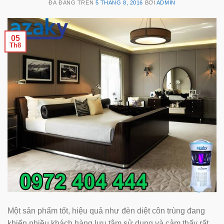
ĐÃ ĐĂNG TRÊN
5 THÁNG 8, 2016
BỞI
ADMIN
05
Th8
Một sản phẩm tốt, hiệu quả như đèn diệt côn trùng đang
khiến nhiều khách hàng lưu tâm sử dụng và cảm thấy rất