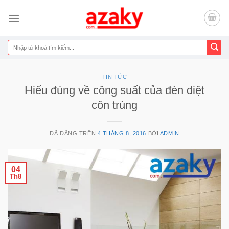
Chuyển
đến
nội
dung
Tìm
kiếm:
TIN TỨC
Hiểu đúng về công suất của đèn diệt
côn trùng
ĐÃ ĐĂNG TRÊN
4 THÁNG 8, 2016
BỞI
ADMIN
04
Th8