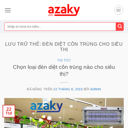
Chuyển
đến
nội
dung
Tìm
kiếm:
LƯU TRỮ THẺ:
ĐÈN DIỆT CÔN TRÙNG CHO SIÊU
THỊ
TIN TỨC
Chọn loại đèn diệt côn trùng nào cho siêu
thị?
ĐÃ ĐĂNG TRÊN
22 THÁNG 8, 2016
BỞI
ADMIN
22
Th8