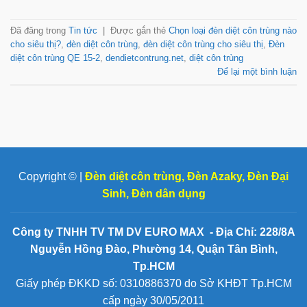
Đã đăng trong
Tin tức
|
Được gắn thẻ
Chọn loại đèn diệt côn trùng nào
cho siêu thị?
,
đèn diệt côn trùng
,
đèn diệt côn trùng cho siêu thị
,
Đèn
diệt côn trùng QE 15-2
,
dendietcontrung.net
,
diệt côn trùng
Để lại một bình luận
Copyright © |
Đèn diệt côn trùng
,
Đèn Azaky
,
Đèn Đại
Sinh
,
Đèn dân dụng
Công ty TNHH TV TM DV EURO MAX - Địa Chỉ: 228/8A
Nguyễn Hồng Đào, Phường 14, Quận Tân Bình,
Tp.HCM
Giấy phép ĐKKD số: 0310886370 do Sở KHĐT Tp.HCM
cấp ngày 30/05/2011