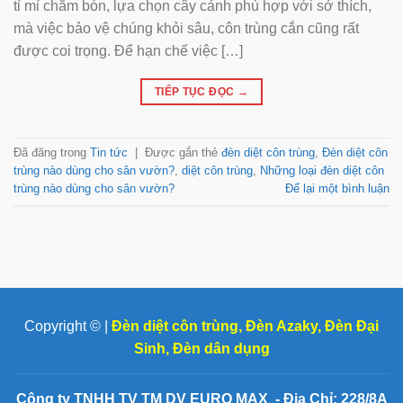
tỉ mỉ chăm bón, lựa chọn cây cảnh phù hợp với sở thích,
mà việc bảo vệ chúng khỏi sâu, côn trùng cắn cũng rất
được coi trọng. Để hạn chế việc […]
TIẾP TỤC ĐỌC
→
Đã đăng trong
Tin tức
|
Được gắn thẻ
đèn diệt côn trùng
,
Đèn diệt côn
trùng nào dùng cho sân vườn?
,
diệt côn trùng
,
Những loại đèn diệt côn
trùng nào dùng cho sân vườn?
Để lại một bình luận
Copyright © |
Đèn diệt côn trùng
,
Đèn Azaky
,
Đèn Đại
Sinh
,
Đèn dân dụng
Công ty TNHH TV TM DV EURO MAX - Địa Chỉ: 228/8A