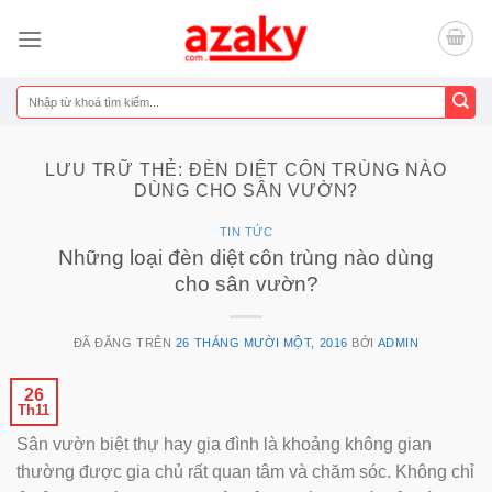
Chuyển
đến
nội
dung
Tìm
kiếm:
LƯU TRỮ THẺ:
ĐÈN DIỆT CÔN TRÙNG NÀO
DÙNG CHO SÂN VƯỜN?
TIN TỨC
Những loại đèn diệt côn trùng nào dùng
cho sân vườn?
ĐÃ ĐĂNG TRÊN
26 THÁNG MƯỜI MỘT, 2016
BỞI
ADMIN
26
Th11
Sân vườn biệt thự hay gia đình là khoảng không gian
thường được gia chủ rất quan tâm và chăm sóc. Không chỉ