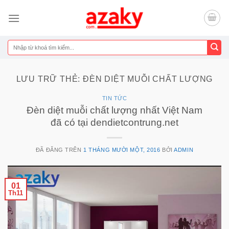
Chuyển
đến
nội
dung
Tìm
kiếm:
LƯU TRỮ THẺ:
ĐÈN DIỆT MUỖI CHẤT LƯỢNG
TIN TỨC
Đèn diệt muỗi chất lượng nhất Việt Nam
đã có tại dendietcontrung.net
ĐÃ ĐĂNG TRÊN
1 THÁNG MƯỜI MỘT, 2016
BỞI
ADMIN
01
Th11