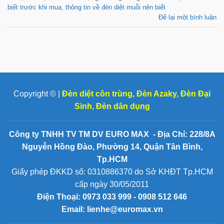
biết trước khi mua
,
thông tin về đèn diệt muỗi nên biết
Để lại một bình luận
Copyright © |
Đèn diệt côn trùng
,
Đèn Azaky
,
Đèn Đại
Sinh
,
Đèn dân dụng
Công ty TNHH TV TM DV EURO MAX - Địa Chỉ: 228/8A
Nguyễn Hồng Đào, Phường 14, Quận Tân Bình,
Tp.HCM
Giấy phép ĐKKD số: 0310886370 do Sở KHĐT Tp.HCM
cấp ngày 30/05/2011
Điện Thoại:
0973 033 999 - 0908 512 646
Email: lienhe@euromax.vn