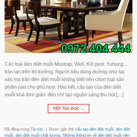
Các loại đèn diệt muỗi Mostrap, Well, Kill pest, Yuhang…
tràn lan trên thị trường. Người tiêu dùng dường như lạc
vào ma trận đèn diệt muỗi không biết nên chọn loại sản
phẩm nào cho phù hợp. Hầu hết, cấu tạo của đèn diệt
muỗi khá đơn giản: đèn UV tạo nguồn sáng thu hút […]
TIẾP TỤC ĐỌC
→
Đã đăng trong
Tin tức
|
Được gắn thẻ
cấu tạo đèn diệt muỗi
,
đèn diệt
muỗi
,
đèn diệt muỗi chất lượng
,
Những thông tin về đèn diệt muỗi nên