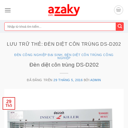
Chuyển
đến
nội
dung
Tìm
kiếm:
LƯU TRỮ THẺ:
ĐÈN DIỆT CÔN TRÙNG DS-D202
ĐÈN CÔNG NGHIỆP ĐẠI SINH
,
ĐÈN DIỆT CÔN TRÙNG CÔNG
NGHIỆP
Đèn diệt côn trùng DS-D202
ĐÃ ĐĂNG TRÊN
29 THÁNG 5, 2016
BỞI
ADMIN
29
Th5