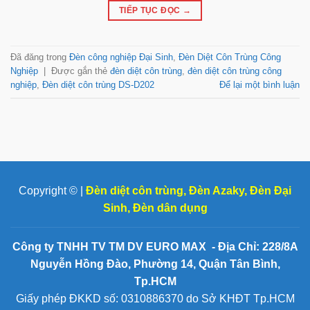
TIẾP TỤC ĐỌC
→
Đã đăng trong
Đèn công nghiệp Đại Sinh
,
Đèn Diệt Côn Trùng Công
Nghiệp
|
Được gắn thẻ
đèn diệt côn trùng
,
đèn diệt côn trùng công
nghiệp
,
Đèn diệt côn trùng DS-D202
Để lại một bình luận
Copyright © |
Đèn diệt côn trùng
,
Đèn Azaky
,
Đèn Đại
Sinh
,
Đèn dân dụng
Công ty TNHH TV TM DV EURO MAX - Địa Chỉ: 228/8A
Nguyễn Hồng Đào, Phường 14, Quận Tân Bình,
Tp.HCM
Giấy phép ĐKKD số: 0310886370 do Sở KHĐT Tp.HCM