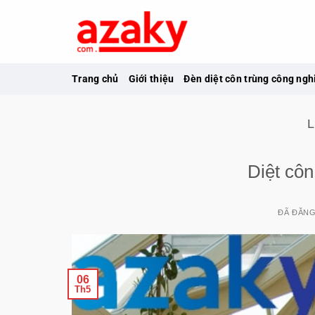
Chuyển
đến
nội
dung
Trang chủ
Giới thiệu
Đèn diệt côn trùng công ngh
Diệt côn
ĐÃ ĐĂN
06
Th5