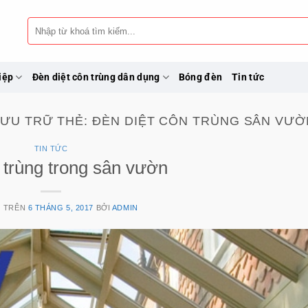
Tìm
kiếm:
iệp
Đèn diệt côn trùng dân dụng
Bóng đèn
Tin tức
LƯU TRỮ THẺ:
ĐÈN DIỆT CÔN TRÙNG SÂN VƯỜ
TIN TỨC
 trùng trong sân vườn
G TRÊN
6 THÁNG 5, 2017
BỞI
ADMIN