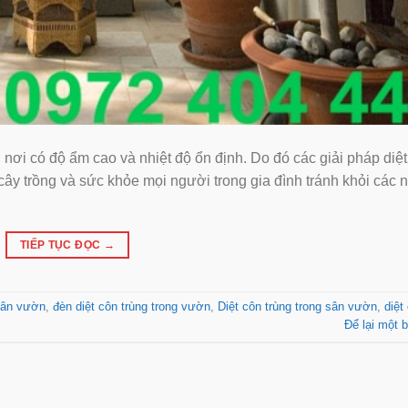
 nơi có độ ẩm cao và nhiệt độ ổn định. Do đó các giải pháp diệ
 cây trồng và sức khỏe mọi người trong gia đình tránh khỏi các 
TIẾP TỤC ĐỌC
→
 sân vườn
,
đèn diệt côn trùng trong vườn
,
Diệt côn trùng trong sân vườn
,
diệt
Để lại một b