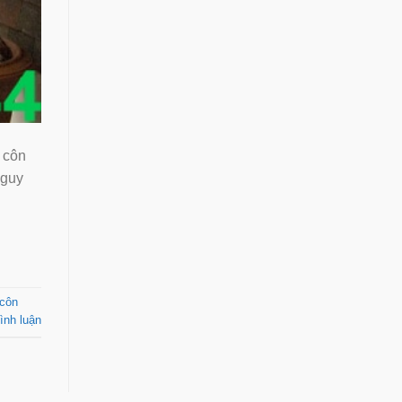
t côn
nguy
 côn
ình luận