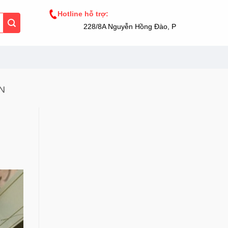
Hotline hỗ trợ:
228/8A Nguyễn Hồng Đào, Phường 14, Tân Bì
N