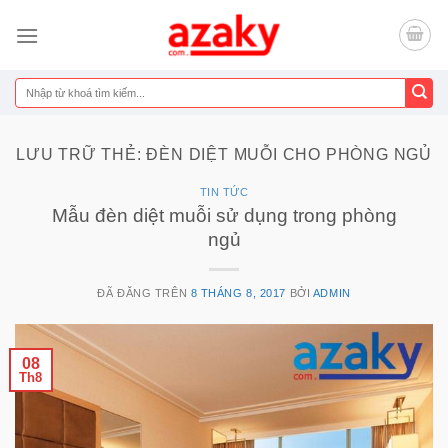
Chuyển
đến
nội
dung
Tìm
kiếm:
LƯU TRỮ THẺ:
ĐÈN DIỆT MUỖI CHO PHÒNG NGỦ
TIN TỨC
Mẫu đèn diệt muỗi sử dụng trong phòng
ngủ
ĐÃ ĐĂNG TRÊN
8 THÁNG 8, 2017
BỞI
ADMIN
08
Th8