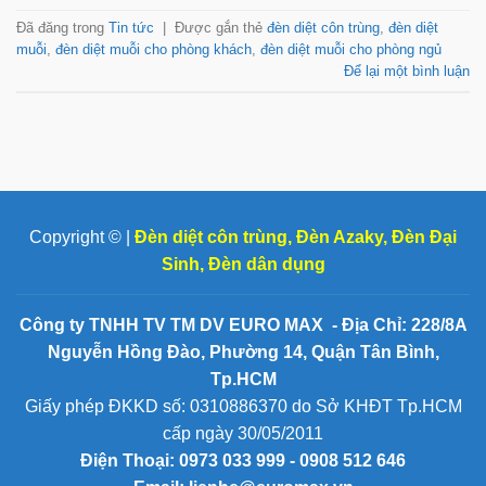
Đã đăng trong
Tin tức
|
Được gắn thẻ
đèn diệt côn trùng
,
đèn diệt
muỗi
,
đèn diệt muỗi cho phòng khách
,
đèn diệt muỗi cho phòng ngủ
Để lại một bình luận
Copyright © |
Đèn diệt côn trùng
,
Đèn Azaky
,
Đèn Đại
Sinh
,
Đèn dân dụng
Công ty TNHH TV TM DV EURO MAX - Địa Chỉ: 228/8A
Nguyễn Hồng Đào, Phường 14, Quận Tân Bình,
Tp.HCM
Giấy phép ĐKKD số: 0310886370 do Sở KHĐT Tp.HCM
cấp ngày 30/05/2011
Điện Thoại:
0973 033 999 - 0908 512 646