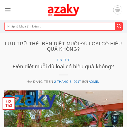
Chuyển
đến
nội
dung
Tìm
kiếm:
LƯU TRỮ THẺ:
ĐÈN DIỆT MUỖI ĐỦ LOẠI CÓ HIỆU
QUẢ KHÔNG?
TIN TỨC
Đèn diệt muỗi đủ loại có hiệu quả không?
ĐÃ ĐĂNG TRÊN
2 THÁNG 3, 2017
BỞI
ADMIN
02
Th3