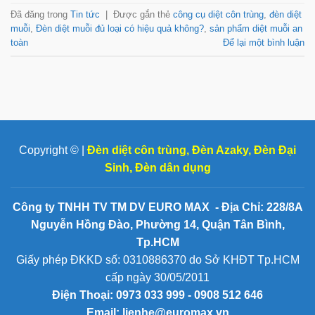
Đã đăng trong
Tin tức
|
Được gắn thẻ
công cụ diệt côn trùng
,
đèn diệt
muỗi
,
Đèn diệt muỗi đủ loại có hiệu quả không?
,
sản phẩm diệt muỗi an
toàn
Để lại một bình luận
Copyright © |
Đèn diệt côn trùng
,
Đèn Azaky
,
Đèn Đại
Sinh
,
Đèn dân dụng
Công ty TNHH TV TM DV EURO MAX - Địa Chỉ: 228/8A
Nguyễn Hồng Đào, Phường 14, Quận Tân Bình,
Tp.HCM
Giấy phép ĐKKD số: 0310886370 do Sở KHĐT Tp.HCM
cấp ngày 30/05/2011
Điện Thoại:
0973 033 999 - 0908 512 646
Email: lienhe@euromax.vn