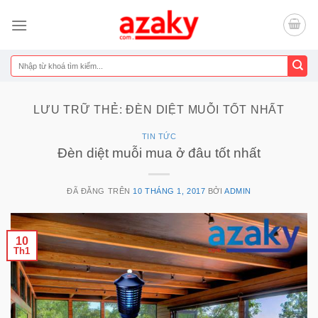
Chuyển
đến
nội
dung
Tìm
kiếm:
LƯU TRỮ THẺ:
ĐÈN DIỆT MUỖI TỐT NHẤT
TIN TỨC
Đèn diệt muỗi mua ở đâu tốt nhất
ĐÃ ĐĂNG TRÊN
10 THÁNG 1, 2017
BỞI
ADMIN
10
Th1