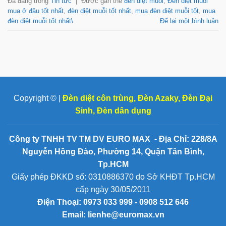
Đã đăng trong
Tin tức
|
Được gắn thẻ
đèn diệt muỗi
,
Đèn diệt muỗi
mua ở đâu tốt nhất
,
đèn diệt muỗi tốt nhất
,
mua đèn diệt muỗi tốt
,
mua
đèn diệt muỗi tốt nhất\
Để lại một bình luận
Copyright © |
Đèn diệt côn trùng
,
Đèn Azaky
,
Đèn Đại
Sinh
,
Đèn dân dụng
Công ty TNHH TV TM DV EURO MAX - Địa Chỉ: 228/8A
Nguyễn Hồng Đào, Phường 14, Quận Tân Bình,
Tp.HCM
Giấy phép ĐKKD số: 0310886370 do Sở KHĐT Tp.HCM
cấp ngày 30/05/2011
Điện Thoại:
0973 033 999 - 0908 512 646
Email: lienhe@euromax.vn