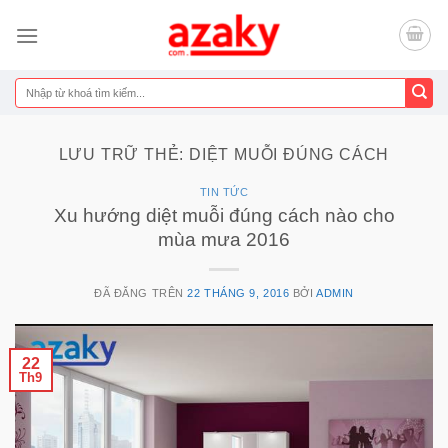
Chuyển
đến
nội
dung
Tìm
kiếm:
LƯU TRỮ THẺ:
DIỆT MUỖI ĐÚNG CÁCH
TIN TỨC
Xu hướng diệt muỗi đúng cách nào cho
mùa mưa 2016
ĐÃ ĐĂNG TRÊN
22 THÁNG 9, 2016
BỞI
ADMIN
22
Th9