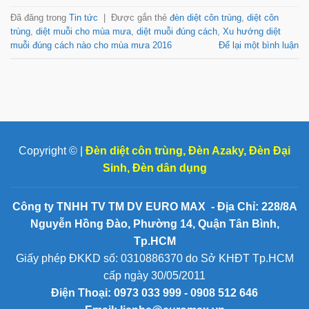
Đã đăng trong
Tin tức
|
Được gắn thẻ
đèn diệt côn trùng
,
diệt côn
trùng
,
diệt muỗi cho mùa mưa
,
diệt muỗi đúng cách
,
Xu hướng diệt
muỗi đúng cách nào cho mùa mưa 2016
Để lại một bình luận
Copyright © |
Đèn diệt côn trùng
,
Đèn Azaky
,
Đèn Đại
Sinh
,
Đèn dân dụng
Công ty TNHH TV TM DV EURO MAX - Địa Chỉ: 228/8A
Nguyễn Hồng Đào, Phường 14, Quận Tân Bình,
Tp.HCM
Giấy phép ĐKKD số: 0310886370 do Sở KHĐT Tp.HCM
cấp ngày 30/05/2011
Điện Thoại:
0973 033 999 - 0908 512 646