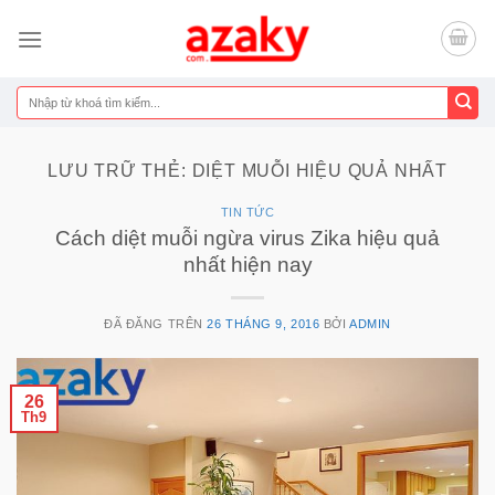
Chuyển
đến
nội
dung
Tìm
kiếm:
LƯU TRỮ THẺ:
DIỆT MUỖI HIỆU QUẢ NHẤT
TIN TỨC
Cách diệt muỗi ngừa virus Zika hiệu quả
nhất hiện nay
ĐÃ ĐĂNG TRÊN
26 THÁNG 9, 2016
BỞI
ADMIN
26
Th9