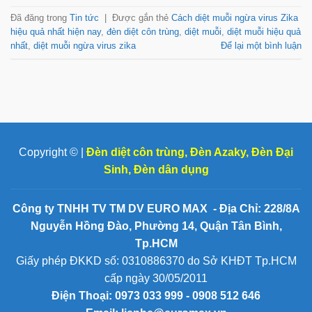
Đã đăng trong
Tin tức
|
Được gắn thẻ
Cách diệt muỗi ngừa virus Zika
hiệu quả nhất hiện nay
,
đèn diệt côn trùng
,
diệt muỗi
,
diệt muỗi hiệu quả
nhất
,
diệt muỗi ngừa virus zika
Để lại một bình luận
Copyright © |
Đèn diệt côn trùng
,
Đèn Azaky
,
Đèn Đại
Sinh
,
Đèn dân dụng
Công ty TNHH TV TM DV EURO MAX - Địa Chỉ: 228/8A
Nguyễn Hồng Đào, Phường 14, Quận Tân Bình,
Tp.HCM
Giấy phép ĐKKD số: 0310886370 do Sở KHĐT Tp.HCM
cấp ngày 30/05/2011
Điện Thoại:
0973 033 999 - 0908 512 646