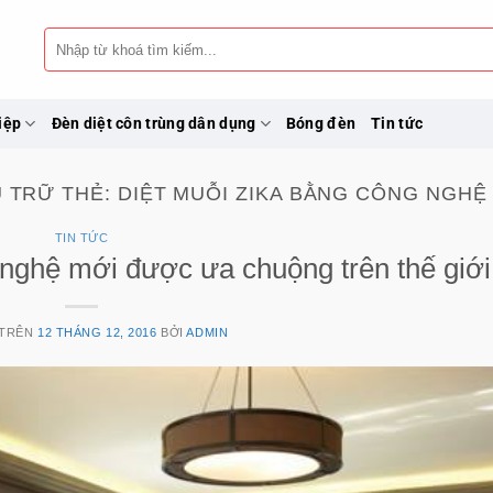
Tìm
kiếm:
iệp
Đèn diệt côn trùng dân dụng
Bóng đèn
Tin tức
 TRỮ THẺ:
DIỆT MUỖI ZIKA BẰNG CÔNG NGHỆ 
TIN TỨC
nghệ mới được ưa chuộng trên thế giới
 TRÊN
12 THÁNG 12, 2016
BỞI
ADMIN