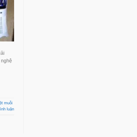
ải
g nghệ
ệt muỗi
ình luận