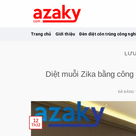
Chuyển
đến
nội
dung
Trang chủ
Giới thiệu
Đèn diệt côn trùng công ngh
LƯU
Diệt muỗi Zika bằng công 
ĐÃ ĐĂNG
12
Th12