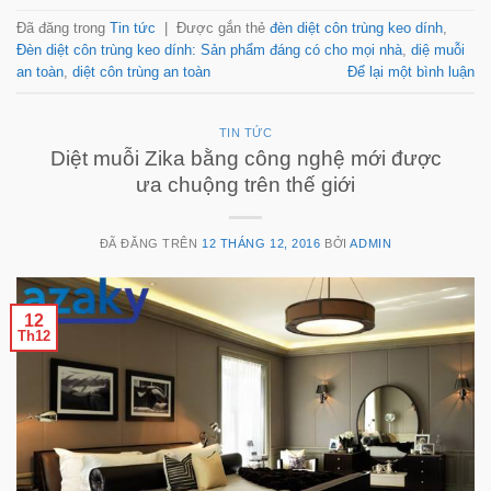
Đã đăng trong
Tin tức
|
Được gắn thẻ
đèn diệt côn trùng keo dính
,
Đèn diệt côn trùng keo dính: Sản phẩm đáng có cho mọi nhà
,
diệ muỗi
an toàn
,
diệt côn trùng an toàn
Để lại một bình luận
TIN TỨC
Diệt muỗi Zika bằng công nghệ mới được
ưa chuộng trên thế giới
ĐÃ ĐĂNG TRÊN
12 THÁNG 12, 2016
BỞI
ADMIN
12
Th12