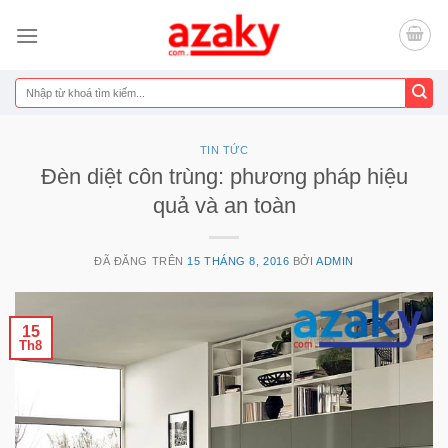
Chuyển
đến
nội
dung
Tìm
kiếm:
TIN TỨC
Đèn diệt côn trùng: phương pháp hiệu
quả và an toàn
ĐÃ ĐĂNG TRÊN
15 THÁNG 8, 2016
BỞI
ADMIN
15
Th8