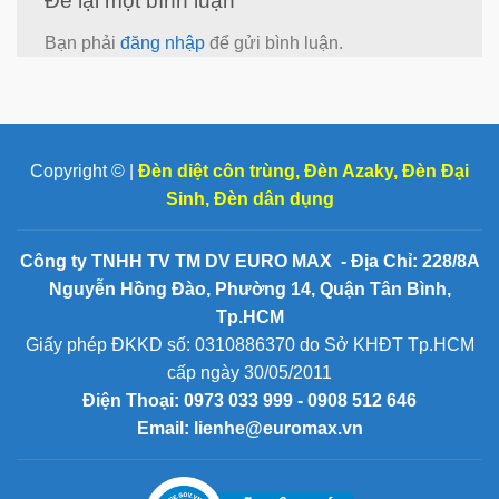
Để lại một bình luận
Bạn phải
đăng nhập
để gửi bình luận.
Copyright © |
Đèn diệt côn trùng
,
Đèn Azaky
,
Đèn Đại
Sinh
,
Đèn dân dụng
Công ty TNHH TV TM DV EURO MAX - Địa Chỉ: 228/8A
Nguyễn Hồng Đào, Phường 14, Quận Tân Bình,
Tp.HCM
Giấy phép ĐKKD số: 0310886370 do Sở KHĐT Tp.HCM
cấp ngày 30/05/2011
Điện Thoại:
0973 033 999 - 0908 512 646
Email: lienhe@euromax.vn