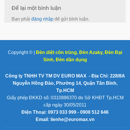
Để lại một bình luận
Bạn phải
đăng nhập
để gửi bình luận.
Copyright © |
Đèn diệt côn trùng
,
Đèn Azaky
,
Đèn Đại
Sinh
,
Đèn dân dụng
Công ty TNHH TV TM DV EURO MAX - Địa Chỉ: 228/8A
Nguyễn Hồng Đào, Phường 14, Quận Tân Bình,
Tp.HCM
Giấy phép ĐKKD số: 0310886370 do Sở KHĐT Tp.HCM
cấp ngày 30/05/2011
Điện Thoại:
0973 033 999 - 0908 512 646
Email: lienhe@euromax.vn