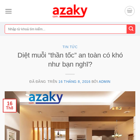
Chuyển
đến
nội
dung
Tìm
kiếm:
TIN TỨC
Diệt muỗi “thần tốc” an toàn có khó
như bạn nghĩ?
ĐÃ ĐĂNG TRÊN
16 THÁNG 8, 2016
BỞI
ADMIN
16
Th8