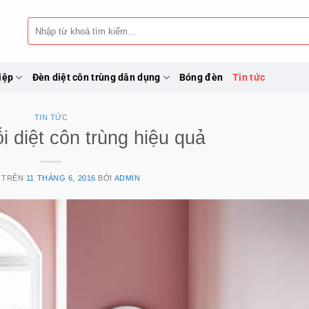
Tìm
kiếm:
iệp
Đèn diệt côn trùng dân dụng
Bóng đèn
Tin tức
TIN TỨC
 diệt côn trùng hiệu quả
 TRÊN
11 THÁNG 6, 2016
BỞI
ADMIN