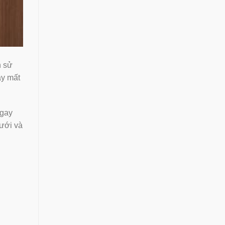
n sử
ây mất
ngay
dưới và