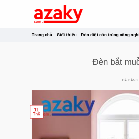
Chuyển
đến
nội
dung
Trang chủ
Giới thiệu
Đèn diệt côn trùng công ngh
Đèn bắt muỗi
ĐÃ ĐĂNG
11
Th6