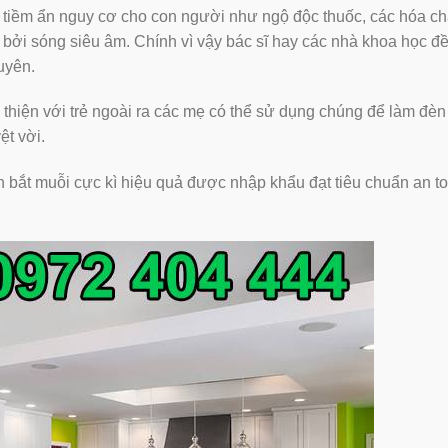
iềm ẩn nguy cơ cho con người như ngộ độc thuốc, các hóa ch
 bởi sóng siêu âm. Chính vì vậy bác sĩ hay các nhà khoa học đ
uyên.
thiện với trẻ ngoài ra các mẹ có thể sử dụng chúng để làm đèn
ệt vời.
bắt muỗi cực kì hiệu quả được nhập khẩu đạt tiêu chuẩn an t