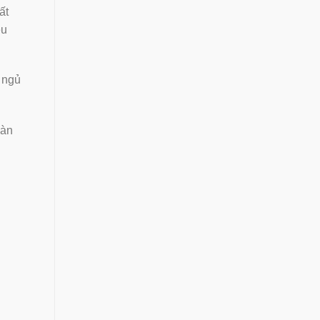
ất
ều
 ngủ
oàn