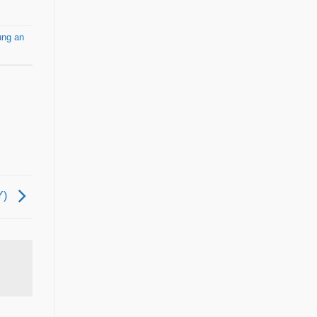
ùng an
Y)