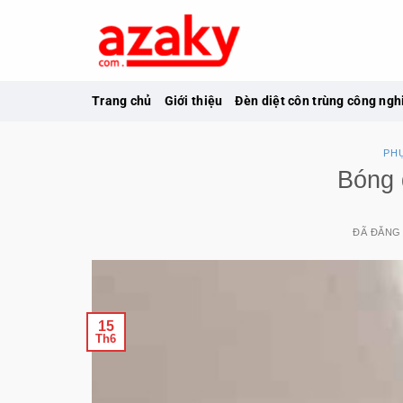
Chuyển
đến
nội
dung
Trang chủ
Giới thiệu
Đèn diệt côn trùng công ngh
PHỤ
Bóng
ĐÃ ĐĂNG
15
Th6