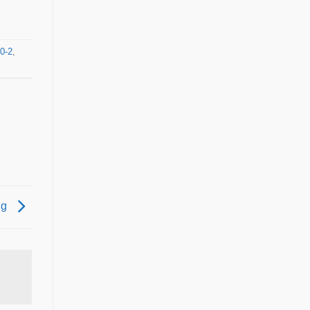
0-2
,
ng