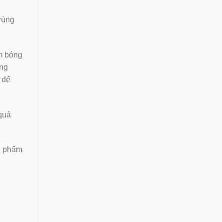
rùng
ẩm bóng
ong
 để
quả
n phẩm