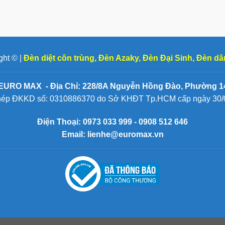
ght © |
Đèn diệt côn trùng
,
Đèn Azaky
,
Đèn Đại Sinh
,
Đèn dâ
EURO MAX - Địa Chỉ: 228/8A Nguyễn Hồng Đào, Phường 14
hép ĐKKD số: 0310886370 do Sở KHĐT Tp.HCM cấp ngày 30/
Điện Thoại:
0973 033 999 - 0908 512 646
Email: lienhe@euromax.vn