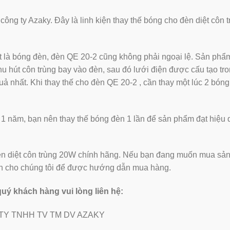
g ty Azaky. Đây là linh kiện thay thế bóng cho đèn diệt côn t
t là bóng đèn, đèn QE 20-2 cũng không phải ngoại lệ. Sản ph
hu hút côn trùng bay vào đèn, sau đó lưới điện được cấu tạo tr
uả nhất. Khi thay thế cho đèn QE 20-2 , cần thay một lúc 2 bóng
 1 năm, bạn nên thay thế bóng đèn 1 lần để sản phẩm đạt hiệu 
èn diệt côn trùng 20W chính hãng. Nếu bạn đang muốn mua sả
điện cho chúng tôi để được hướng dẫn mua hàng.
 quý khách hàng vui lòng liên hệ:
TY TNHH TV TM DV AZAKY