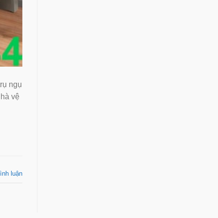
trụ ngụ
nhà vệ
ình luận