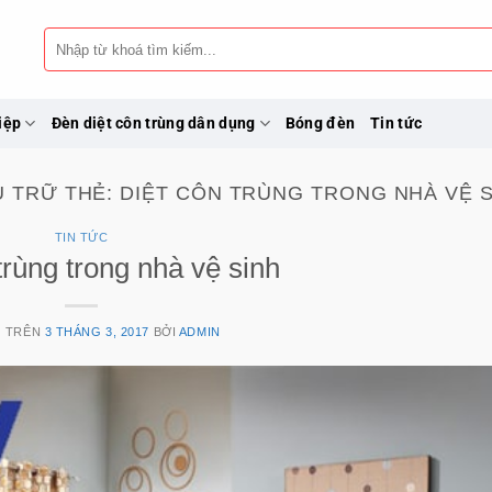
Tìm
kiếm:
iệp
Đèn diệt côn trùng dân dụng
Bóng đèn
Tin tức
U TRỮ THẺ:
DIỆT CÔN TRÙNG TRONG NHÀ VỆ 
TIN TỨC
trùng trong nhà vệ sinh
G TRÊN
3 THÁNG 3, 2017
BỞI
ADMIN