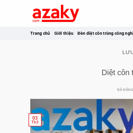
Chuyển
đến
nội
dung
Trang chủ
Giới thiệu
Đèn diệt côn trùng công ngh
LƯ
Diệt côn 
ĐÃ ĐĂN
03
Th3