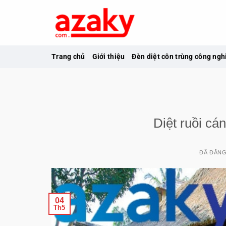
Chuyển
đến
nội
dung
Trang chủ
Giới thiệu
Đèn diệt côn trùng công ngh
Diệt ruồi cá
ĐÃ ĐĂN
04
Th5