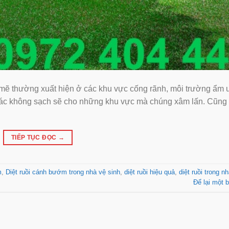
mẽ thường xuất hiện ở các khu vực cống rãnh, môi trường ẩm 
giác không sạch sẽ cho những khu vực mà chúng xâm lấn. Cũng
TIẾP TỤC ĐỌC
→
m
,
Diệt ruồi cánh bướm trong nhà vệ sinh
,
diệt ruồi hiệu quả
,
diệt ruồi trong n
Để lại một b