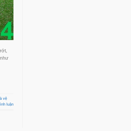
ướt,
 như
hà vệ
ình luận