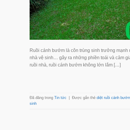
Ruồi cánh bướm là côn trùng sinh trưởng mạnh 
nhà vệ sinh… gây ra những phiền toái và cảm 
ruồi nhà, ruồi cánh bướm không lớn lắm […]
Đã đăng trong
Tin tức
|
Được gắn thẻ
diệt ruồi cánh bướ
sinh