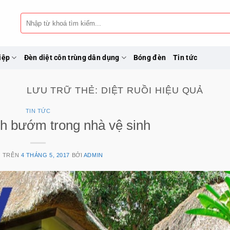
Tìm
kiếm:
iệp
Đèn diệt côn trùng dân dụng
Bóng đèn
Tin tức
LƯU TRỮ THẺ:
DIỆT RUỒI HIỆU QUẢ
TIN TỨC
nh bướm trong nhà vệ sinh
G TRÊN
4 THÁNG 5, 2017
BỞI
ADMIN