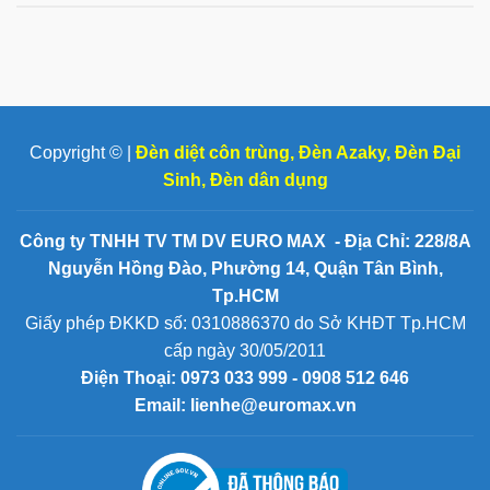
Copyright © |
Đèn diệt côn trùng
,
Đèn Azaky
,
Đèn Đại
Sinh
,
Đèn dân dụng
Công ty TNHH TV TM DV EURO MAX - Địa Chỉ: 228/8A
Nguyễn Hồng Đào, Phường 14, Quận Tân Bình,
Tp.HCM
Giấy phép ĐKKD số: 0310886370 do Sở KHĐT Tp.HCM
cấp ngày 30/05/2011
Điện Thoại:
0973 033 999 - 0908 512 646
Email: lienhe@euromax.vn