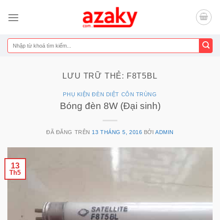
Chuyển
đến
nội
dung
Tìm
kiếm:
LƯU TRỮ THẺ:
F8T5BL
PHỤ KIỆN ĐÈN DIỆT CÔN TRÙNG
Bóng đèn 8W (Đại sinh)
ĐÃ ĐĂNG TRÊN
13 THÁNG 5, 2016
BỞI
ADMIN
13
Th5