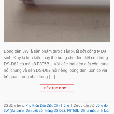
Bóng đèn 8W là sản phẩm được sản xuất bởi công ty Đại
sinh. Đây là linh kiện thay thế bóng cho đèn diệt côn trùng
DS-D82 có mã số F8T5BL. Với các loại đèn diệt côn trùng
nói chung và đèn DS-D82 nói riêng, bóng đèn luôn có vai
trò quan trọng nhất trong […]
TIẾP TỤC ĐỌC
→
Đã đăng trong
Phụ Kiện Đèn Diệt Côn Trùng
|
Được gắn thẻ
Bóng đèn
8W (Đại sinh)
,
Đèn diệt côn trùng DS-D82
,
F8T5BL
Để lại một bình luận