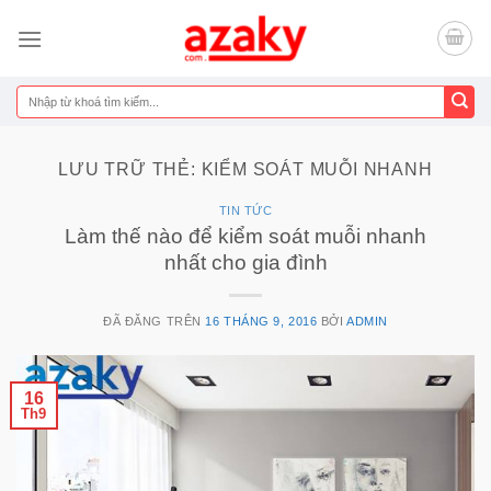
Chuyển
đến
nội
dung
Tìm
kiếm:
LƯU TRỮ THẺ:
KIỂM SOÁT MUỖI NHANH
TIN TỨC
Làm thế nào để kiểm soát muỗi nhanh
nhất cho gia đình
ĐÃ ĐĂNG TRÊN
16 THÁNG 9, 2016
BỞI
ADMIN
16
Th9