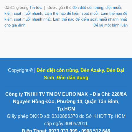
Đã đăng trong
Tin tức
|
Được gắn thẻ
đèn diệt côn trùng
,
diệt muỗi
,
kiểm soát muỗi nhanh
,
Làm thế nào để kiểm soát muỗi
,
Làm thế nào để
kiểm soát muỗi nhanh nhất
,
Làm thế nào để kiểm soát muỗi nhanh nhất
cho gia đình
Để lại một bình luận
Copyright © |
Đèn diệt côn trùng
,
Đèn Azaky
,
Đèn Đại
Sinh
,
Đèn dân dụng
Công ty TNHH TV TM DV EURO MAX - Địa Chỉ: 228/8A
Nguyễn Hồng Đào, Phường 14, Quận Tân Bình,
Tp.HCM
Giấy phép ĐKKD số: 0310886370 do Sở KHĐT Tp.HCM
cấp ngày 30/05/2011
Điện Thoại:
0973 033 999 - 0908 512 646