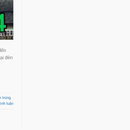
đến
̣i đèn
n trùng
ình luận