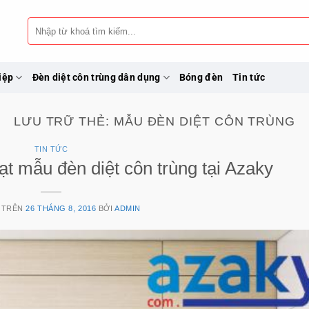
Tìm
kiếm:
iệp
Đèn diệt côn trùng dân dụng
Bóng đèn
Tin tức
LƯU TRỮ THẺ:
MẪU ĐÈN DIỆT CÔN TRÙNG
TIN TỨC
ạt mẫu đèn diệt côn trùng tại Azaky
 TRÊN
26 THÁNG 8, 2016
BỞI
ADMIN