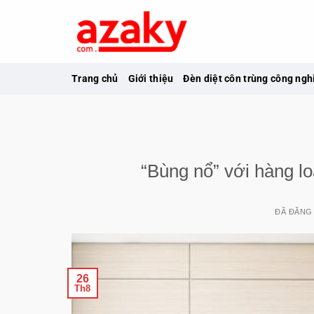
Chuyển
đến
nội
dung
Trang chủ
Giới thiệu
Đèn diệt côn trùng công ngh
“Bùng nổ” với hàng lo
ĐÃ ĐĂNG
26
Th8