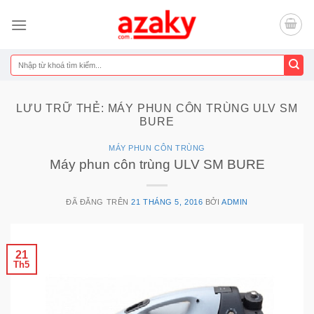
Chuyển
đến
nội
dung
Tìm
kiếm:
LƯU TRỮ THẺ:
MÁY PHUN CÔN TRÙNG ULV SM
BURE
MÁY PHUN CÔN TRÙNG
Máy phun côn trùng ULV SM BURE
ĐÃ ĐĂNG TRÊN
21 THÁNG 5, 2016
BỞI
ADMIN
21
Th5