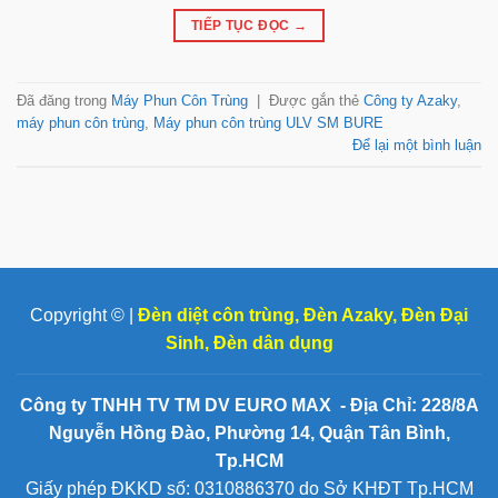
TIẾP TỤC ĐỌC
→
Đã đăng trong
Máy Phun Côn Trùng
|
Được gắn thẻ
Công ty Azaky
,
máy phun côn trùng
,
Máy phun côn trùng ULV SM BURE
Để lại một bình luận
Copyright © |
Đèn diệt côn trùng
,
Đèn Azaky
,
Đèn Đại
Sinh
,
Đèn dân dụng
Công ty TNHH TV TM DV EURO MAX - Địa Chỉ: 228/8A
Nguyễn Hồng Đào, Phường 14, Quận Tân Bình,
Tp.HCM
Giấy phép ĐKKD số: 0310886370 do Sở KHĐT Tp.HCM