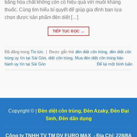
bằng hóa chất không còn có hiệu quả với muỗi kháng
thuốc. Cùng tìm hiểu bí quyết để giúp gia đình bạn lựa
chọn được sản phẩm đèn diệt […]
TIẾP TỤC ĐỌC
→
Đã đăng trong
Tin tức
|
Được gắn thẻ
đèn diệt côn trùng
,
đèn diệt côn
trùng uy tín tại Sài Gòn
,
diệt côn trùng
,
Mua đèn diệt côn trùng bảo
hành uy tín tại Sài Gòn
Để lại một bình luận
Copyright © |
Đèn diệt côn trùng
,
Đèn Azaky
,
Đèn Đại
Sinh
,
Đèn dân dụng
Công ty TNHH TV TM DV EURO MAX - Địa Chỉ: 228/8A