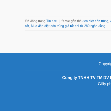
Đã đăng trong
Tin tức
|
Được gắn thẻ
đèn diệt côn trùng
,
tốt
,
Mua đèn diệt côn trùng giá tốt chỉ từ 280 ngàn đồng
Copyri
Công ty TNHH TV TM DV 
Giấy p