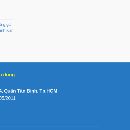
̀ng giá
ình luận
n dụng
, Quận Tân Bình, Tp.HCM
05/2011