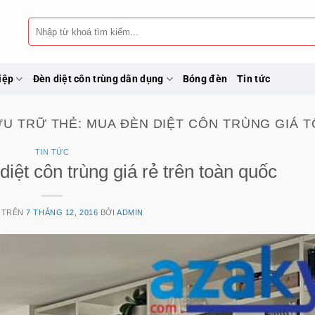
Tìm
kiếm:
iệp
Đèn diệt côn trùng dân dụng
Bóng đèn
Tin tức
ƯU TRỮ THẺ:
MUA ĐÈN DIỆT CÔN TRÙNG GIÁ T
TIN TỨC
diệt côn trùng giá rẻ trên toàn quốc
 TRÊN
7 THÁNG 12, 2016
BỞI
ADMIN