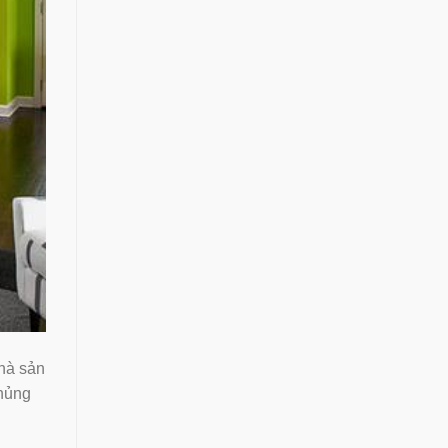
hà sản
hủng