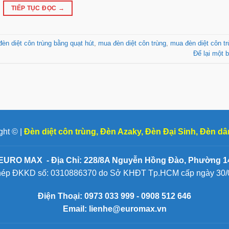
TIẾP TỤC ĐỌC
→
đèn diệt côn trùng bằng quạt hút
,
mua đèn diệt côn trùng
,
mua đèn diệt côn tru
Để lại một b
ght © |
Đèn diệt côn trùng
,
Đèn Azaky
,
Đèn Đại Sinh
,
Đèn dâ
EURO MAX - Địa Chỉ: 228/8A Nguyễn Hồng Đào, Phường 14
hép ĐKKD số: 0310886370 do Sở KHĐT Tp.HCM cấp ngày 30/
Điện Thoại:
0973 033 999 - 0908 512 646
Email: lienhe@euromax.vn