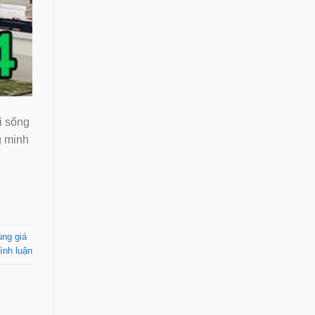
i sống
ng minh
̀ng giá
ình luận