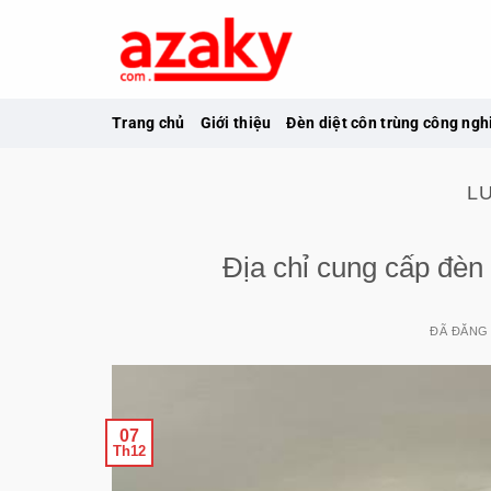
Chuyển
đến
nội
dung
Trang chủ
Giới thiệu
Đèn diệt côn trùng công ngh
L
Địa chỉ cung cấp đèn 
ĐÃ ĐĂNG
07
Th12