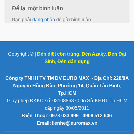
Để lại một bình luận
Bạn phải
đăng nhập
để gửi bình luận.
Copyright © |
Đèn diệt côn trùng
,
Đèn Azaky
,
Đèn Đại
Sinh
,
Đèn dân dụng
Công ty TNHH TV TM DV EURO MAX - Địa Chỉ: 228/8A
Nguyễn Hồng Đào, Phường 14, Quận Tân Bình,
Tp.HCM
Giấy phép ĐKKD số: 0310886370 do Sở KHĐT Tp.HCM
cấp ngày 30/05/2011
Điện Thoại:
0973 033 999 - 0908 512 646
Email: lienhe@euromax.vn