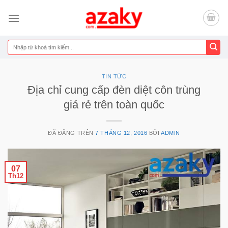
Chuyển
đến
nội
dung
Tìm
kiếm:
TIN TỨC
Địa chỉ cung cấp đèn diệt côn trùng
giá rẻ trên toàn quốc
ĐÃ ĐĂNG TRÊN
7 THÁNG 12, 2016
BỞI
ADMIN
07
Th12