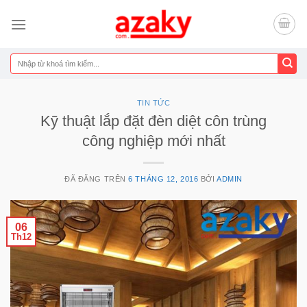
Chuyển
đến
nội
dung
Tìm
kiếm:
TIN TỨC
Kỹ thuật lắp đặt đèn diệt côn trùng
công nghiệp mới nhất
ĐÃ ĐĂNG TRÊN
6 THÁNG 12, 2016
BỞI
ADMIN
06
Th12