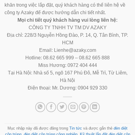
khăn trong việc lắp đặt, quý khách hàng có thể liên hệ về
công ty Azaky để được hướng dẫn chi tiết nhất.
Mọi chi tiết quý khách hàng vui lòng liên hệ:
CÔNG TY TNHH TV TM DV AZAKY
Địa chỉ: 228/3 Nguyễn Hồng Đào, P. 14, Q. Tân Bình, TP.
HCM
Email: Lienhe@azaky.com
Hotline: 08.62 665 999 – 08.62 665 888
Miss Hương: 0972 404 444
Tại Hà Nội: Nhà số 5, ngõ 167 Phú Đô, Mễ Trì, Từ Liêm,
Hà Nội
Điện thoại: Mr. Dương: 0904 929 330
Mục nhập này đã được đăng trong
Tin tức
và được gắn thẻ
đèn diệt
côn trùng
,
đèn diệt côn trùng công nghiệp
,
Kỹ thuật lắp đặt đèn diệt côn