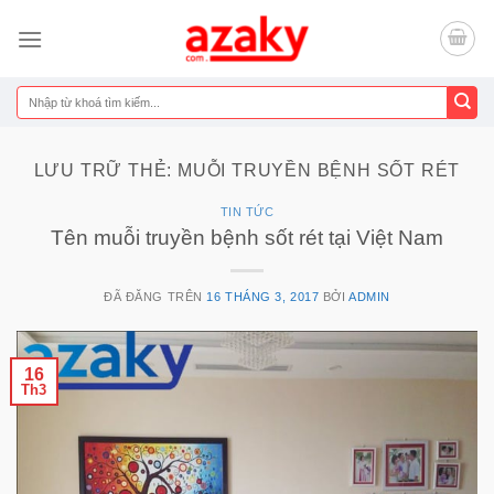
Chuyển
đến
nội
dung
Tìm
kiếm:
LƯU TRỮ THẺ:
MUỖI TRUYỀN BỆNH SỐT RÉT
TIN TỨC
Tên muỗi truyền bệnh sốt rét tại Việt Nam
ĐÃ ĐĂNG TRÊN
16 THÁNG 3, 2017
BỞI
ADMIN
16
Th3