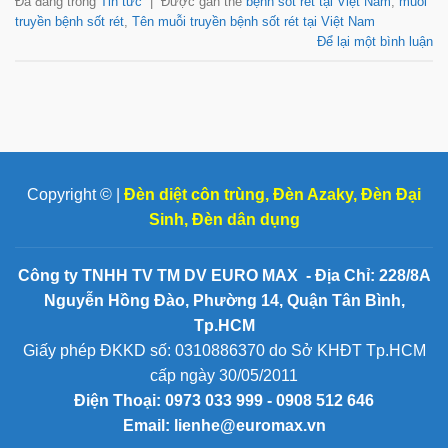
Đã đăng trong
Tin tức
|
Được gắn thẻ
bệnh sốt rét tại Việt Nam
,
muỗi
truyền bệnh sốt rét
,
Tên muỗi truyền bệnh sốt rét tại Việt Nam
Để lại một bình luận
Copyright © |
Đèn diệt côn trùng
,
Đèn Azaky
,
Đèn Đại
Sinh
,
Đèn dân dụng
Công ty TNHH TV TM DV EURO MAX - Địa Chỉ: 228/8A
Nguyễn Hồng Đào, Phường 14, Quận Tân Bình,
Tp.HCM
Giấy phép ĐKKD số: 0310886370 do Sở KHĐT Tp.HCM
cấp ngày 30/05/2011
Điện Thoại:
0973 033 999 - 0908 512 646
Email: lienhe@euromax.vn