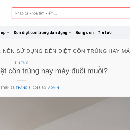
Tìm
kiếm:
iệp
Đèn diệt côn trùng dân dụng
Bóng đèn
Tin tức
:
NÊN SỬ DỤNG ĐÈN DIỆT CÔN TRÙNG HAY MÁ
TIN TỨC
ệt côn trùng hay máy đuổi muỗi?
 TRÊN
13 THÁNG 8, 2016
BỞI
ADMIN