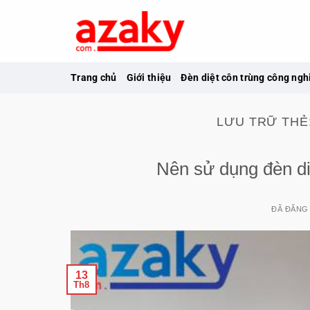
Chuyển
đến
nội
dung
Trang chủ
Giới thiệu
Đèn diệt côn trùng công ngh
LƯU TRỮ THẺ
Nên sử dụng đèn di
ĐÃ ĐĂNG
13
Th8