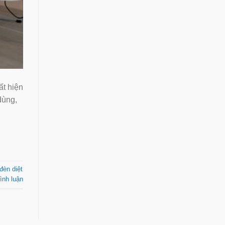
uất hiện
dùng,
èn diệt
ình luận