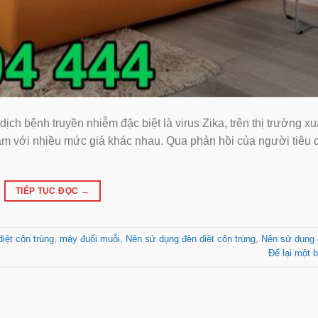
̣ch bệnh truyền nhiễm đặc biệt là virus Zika, trên thị trường x
 âm với nhiều mức giá khác nhau. Qua phản hồi của người tiêu 
TIẾP TỤC ĐỌC
→
diệt côn trùng
,
máy đuổi muỗi
,
Nên sử dụng đèn diệt côn trùng
,
Nên sử dụng đ
Để lại một b