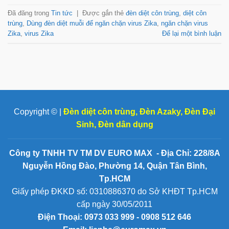
Đã đăng trong
Tin tức
|
Được gắn thẻ
đèn diệt côn trùng
,
diệt côn
trùng
,
Dùng đèn diệt muỗi để ngăn chặn virus Zika
,
ngăn chặn virus
Zika
,
virus Zika
Để lại một bình luận
Copyright © |
Đèn diệt côn trùng
,
Đèn Azaky
,
Đèn Đại
Sinh
,
Đèn dân dụng
Công ty TNHH TV TM DV EURO MAX - Địa Chỉ: 228/8A
Nguyễn Hồng Đào, Phường 14, Quận Tân Bình,
Tp.HCM
Giấy phép ĐKKD số: 0310886370 do Sở KHĐT Tp.HCM
cấp ngày 30/05/2011
Điện Thoại:
0973 033 999 - 0908 512 646