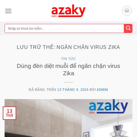
Chuyển
đến
nội
dung
Tìm
kiếm:
LƯU TRỮ THẺ:
NGĂN CHẶN VIRUS ZIKA
TIN TỨC
Dùng đèn diệt muỗi để ngăn chặn virus
Zika
ĐÃ ĐĂNG TRÊN
13 THÁNG 9, 2016
BỞI
ADMIN
13
Th9