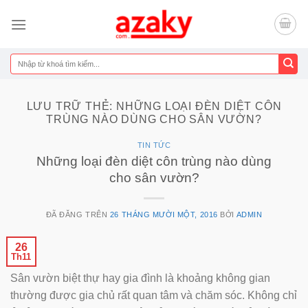
Chuyển
đến
nội
dung
Tìm
kiếm:
LƯU TRỮ THẺ:
NHỮNG LOẠI ĐÈN DIỆT CÔN
TRÙNG NÀO DÙNG CHO SÂN VƯỜN?
TIN TỨC
Những loại đèn diệt côn trùng nào dùng
cho sân vườn?
ĐÃ ĐĂNG TRÊN
26 THÁNG MƯỜI MỘT, 2016
BỞI
ADMIN
26
Th11
Sân vườn biệt thự hay gia đình là khoảng không gian
thường được gia chủ rất quan tâm và chăm sóc. Không chỉ