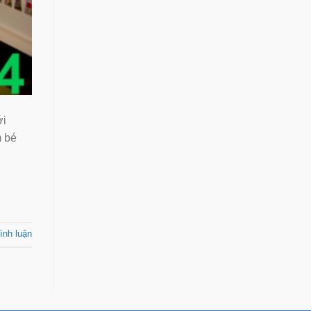
ới
m bé
ình luận