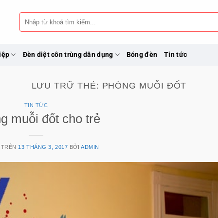
Tìm
kiếm:
iệp
Đèn diệt côn trùng dân dụng
Bóng đèn
Tin tức
LƯU TRỮ THẺ:
PHÒNG MUỖI ĐỐT
TIN TỨC
g muỗi đốt cho trẻ
 TRÊN
13 THÁNG 3, 2017
BỞI
ADMIN