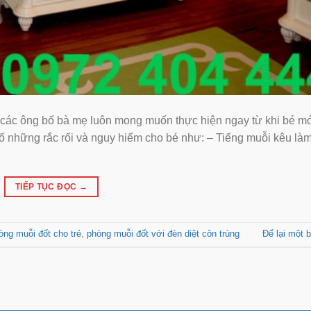
 các ông bố bà mẹ luôn mong muốn thực hiện ngay từ khi bé m
 những rắc rối và nguy hiểm cho bé như: – Tiếng muỗi kêu là
TIẾP TỤC ĐỌC
→
òng muỗi đốt cho trẻ
,
phòng muỗi đốt với đèn diệt côn trùng
Để lại một b