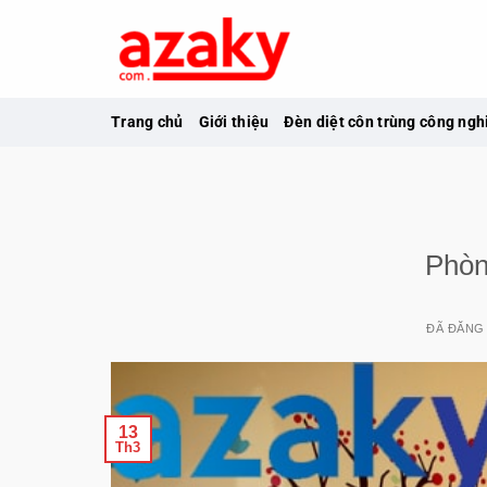
Chuyển
đến
nội
dung
Trang chủ
Giới thiệu
Đèn diệt côn trùng công ngh
Phòn
ĐÃ ĐĂNG
13
Th3