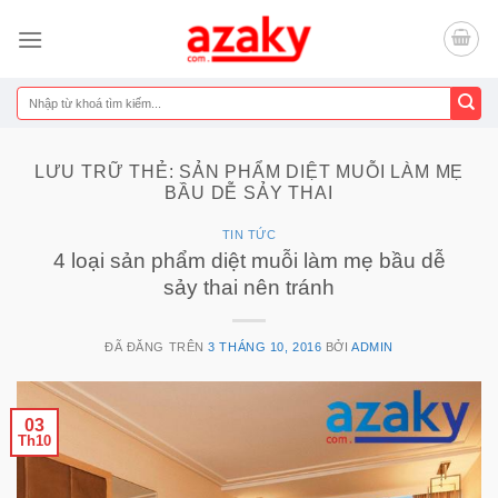
Chuyển
đến
nội
dung
Tìm
kiếm:
LƯU TRỮ THẺ:
SẢN PHẨM DIỆT MUỖI LÀM MẸ
BẦU DỄ SẢY THAI
TIN TỨC
4 loại sản phẩm diệt muỗi làm mẹ bầu dễ
sảy thai nên tránh
ĐÃ ĐĂNG TRÊN
3 THÁNG 10, 2016
BỞI
ADMIN
03
Th10