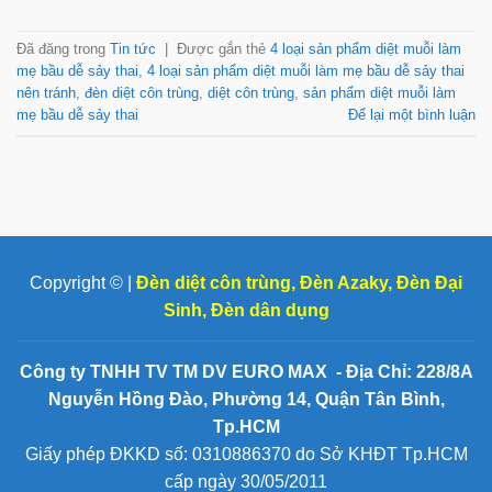
Đã đăng trong
Tin tức
|
Được gắn thẻ
4 loại sản phẩm diệt muỗi làm
mẹ bầu dễ sảy thai
,
4 loại sản phẩm diệt muỗi làm mẹ bầu dễ sảy thai
nên tránh
,
đèn diệt côn trùng
,
diệt côn trùng
,
sản phẩm diệt muỗi làm
mẹ bầu dễ sảy thai
Để lại một bình luận
Copyright © |
Đèn diệt côn trùng
,
Đèn Azaky
,
Đèn Đại
Sinh
,
Đèn dân dụng
Công ty TNHH TV TM DV EURO MAX - Địa Chỉ: 228/8A
Nguyễn Hồng Đào, Phường 14, Quận Tân Bình,
Tp.HCM
Giấy phép ĐKKD số: 0310886370 do Sở KHĐT Tp.HCM
cấp ngày 30/05/2011