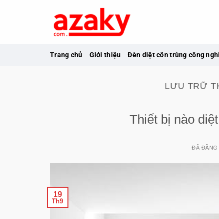
Chuyển
đến
nội
dung
Trang chủ
Giới thiệu
Đèn diệt côn trùng công ngh
LƯU TRỮ T
Thiết bị nào diệ
ĐÃ ĐĂNG
19
Th9