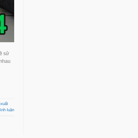
ề sử
c nhau
 xuất
ình luận