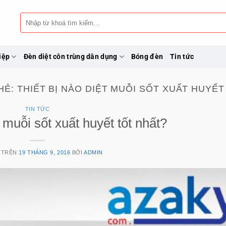
Tìm
kiếm:
iệp
Đèn diệt côn trùng dân dụng
Bóng đèn
Tin tức
HẺ:
THIẾT BỊ NÀO DIỆT MUỖI SỐT XUẤT HUYẾ
TIN TỨC
t muỗi sốt xuất huyết tốt nhất?
 TRÊN
19 THÁNG 9, 2016
BỞI
ADMIN