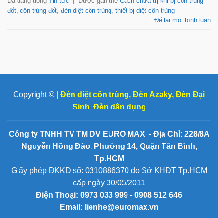
Đã đăng trong
Tin tức
|
Được gắn thẻ
Cách chữa trị khi bị côn trùng
đốt
,
côn trùng đốt
,
đèn diệt côn trùng
,
thiết bị diệt côn trùng
Để lại một bình luận
Copyright © |
Đèn diệt côn trùng
,
Đèn Azaky
,
Đèn Đại
Sinh
,
Đèn dân dụng
Công ty TNHH TV TM DV EURO MAX - Địa Chỉ: 228/8A
Nguyễn Hồng Đào, Phường 14, Quận Tân Bình,
Tp.HCM
Giấy phép ĐKKD số: 0310886370 do Sở KHĐT Tp.HCM
cấp ngày 30/05/2011
Điện Thoại:
0973 033 999 - 0908 512 646
Email: lienhe@euromax.vn