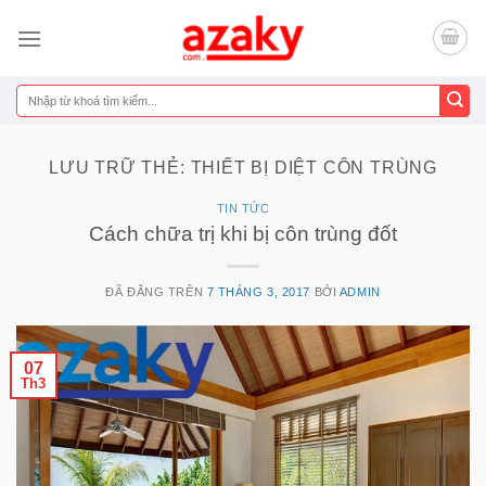
Chuyển
đến
nội
dung
Tìm
kiếm:
LƯU TRỮ THẺ:
THIẾT BỊ DIỆT CÔN TRÙNG
TIN TỨC
Cách chữa trị khi bị côn trùng đốt
ĐÃ ĐĂNG TRÊN
7 THÁNG 3, 2017
BỞI
ADMIN
07
Th3