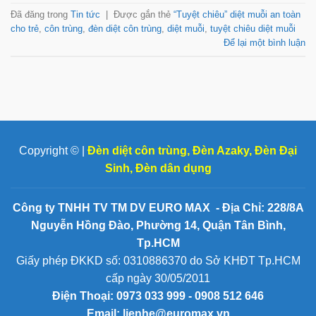
Đã đăng trong
Tin tức
|
Được gắn thẻ
“Tuyệt chiêu” diệt muỗi an toàn
cho trẻ
,
côn trùng
,
đèn diệt côn trùng
,
diệt muỗi
,
tuyệt chiêu diệt muỗi
Để lại một bình luận
Copyright © |
Đèn diệt côn trùng
,
Đèn Azaky
,
Đèn Đại
Sinh
,
Đèn dân dụng
Công ty TNHH TV TM DV EURO MAX - Địa Chỉ: 228/8A
Nguyễn Hồng Đào, Phường 14, Quận Tân Bình,
Tp.HCM
Giấy phép ĐKKD số: 0310886370 do Sở KHĐT Tp.HCM
cấp ngày 30/05/2011
Điện Thoại:
0973 033 999 - 0908 512 646
Email: lienhe@euromax.vn