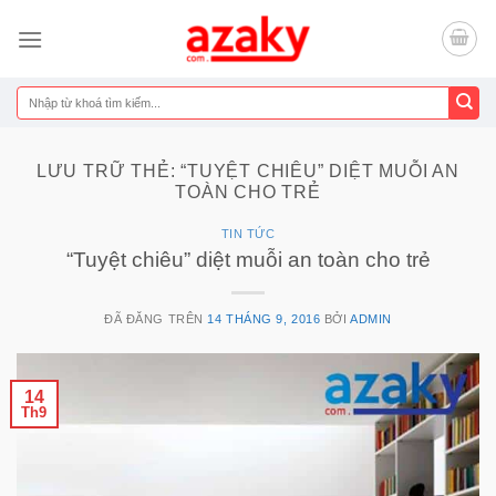
Chuyển
đến
nội
dung
Tìm
kiếm:
LƯU TRỮ THẺ:
“TUYỆT CHIÊU” DIỆT MUỖI AN
TOÀN CHO TRẺ
TIN TỨC
“Tuyệt chiêu” diệt muỗi an toàn cho trẻ
ĐÃ ĐĂNG TRÊN
14 THÁNG 9, 2016
BỞI
ADMIN
14
Th9