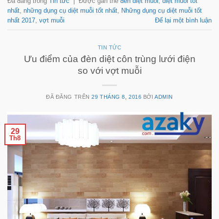
Đã đăng trong
Tin tức
|
Được gắn thẻ
đèn diệt muỗi
,
diệt muỗi tốt
nhất
,
những dụng cụ diệt muỗi tốt nhất
,
Những dụng cụ diệt muỗi tốt
nhất 2017
,
vợt muỗi
Để lại một bình luận
TIN TỨC
Ưu điểm của đèn diệt côn trùng lưới điện
so với vợt muỗi
ĐÃ ĐĂNG TRÊN
29 THÁNG 8, 2016
BỞI
ADMIN
29
Th8