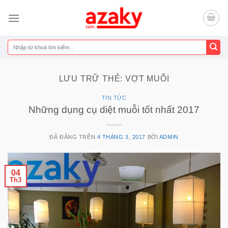
Chuyển
đến
nội
dung
Tìm
kiếm:
LƯU TRỮ THẺ:
VỢT MUỖI
TIN TỨC
Những dụng cụ diệt muỗi tốt nhất 2017
ĐÃ ĐĂNG TRÊN
4 THÁNG 3, 2017
BỞI
ADMIN
04
Th3