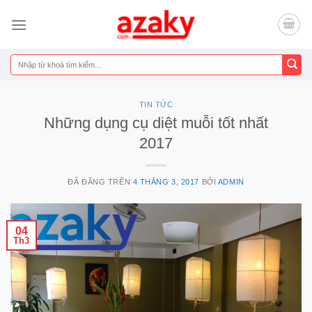
Chuyển
đến
nội
dung
Tìm
kiếm:
TIN TỨC
Những dụng cụ diệt muỗi tốt nhất
2017
ĐÃ ĐĂNG TRÊN
4 THÁNG 3, 2017
BỞI
ADMIN
04
Th3