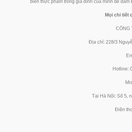
biến thực phẩm trong gia đình của mình để đả
Mọi chi tiết
CÔNG 
Địa chỉ: 228/3 Nguyê
Em
Hotline:
Mi
Tại Hà Nội: Số 5, 
Điện th