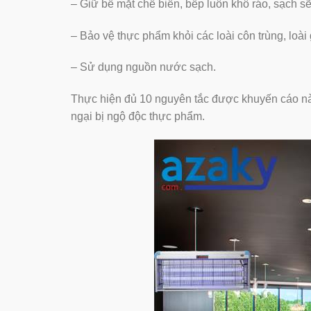
– Giữ bề mặt chế biến, bếp luôn khô ráo, sạch sẽ
– Bảo vệ thực phẩm khỏi các loài côn trùng, loà
– Sử dụng nguồn nước sạch.
Thực hiện đủ 10 nguyên tắc được khuyến cáo này
ngại bị ngộ độc thực phẩm.