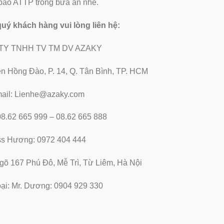
m bảo ATTP trong bữa ăn nhé.
 quý khách hàng vui lòng liên hệ:
TY TNHH TV TM DV AZAKY
̃n Hồng Đào, P. 14, Q. Tân Bình, TP. HCM
ail: Lienhe@azaky.com
 08.62 665 999 – 08.62 665 888
ss Hương: 0972 404 444
ngõ 167 Phú Đô, Mễ Trì, Từ Liêm, Hà Nội
oại: Mr. Dương: 0904 929 330