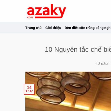
Chuyển
đến
nội
dung
Trang chủ
Giới thiệu
Đèn diệt côn trùng công ngh
10 Nguyên tắc chế biế
ĐÃ ĐĂNG
14
Th12