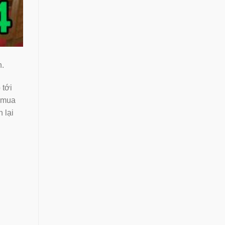
h.
tới
: mua
 lại