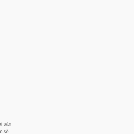
i sản,
m sẽ