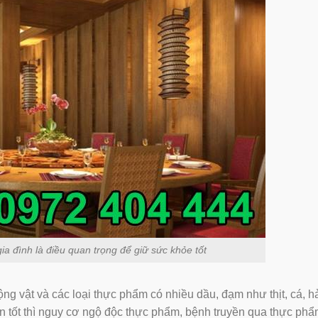
 đình là điều quan trọng để giữ sức khỏe tốt
g vật và các loại thực phẩm có nhiều dầu, đạm như thịt, cá, hả
tốt thì nguy cơ ngộ độc thực phẩm, bệnh truyền qua thực phẩ