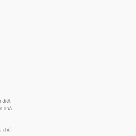
 diệt
́n nhà
g chế