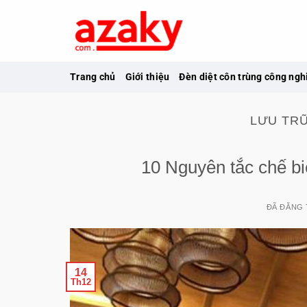
Chuyển
đến
nội
dung
Trang chủ
Giới thiệu
Đèn diệt côn trùng công ngh
LƯU TR
10 Nguyên tắc chế biế
ĐÃ ĐĂNG
14
Th12