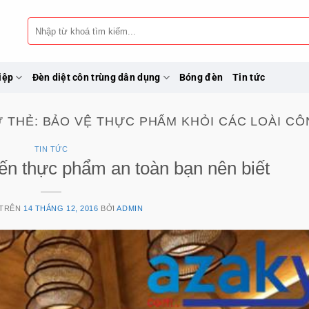
Tìm
kiếm:
iệp
Đèn diệt côn trùng dân dụng
Bóng đèn
Tin tức
Ữ THẺ:
BẢO VỆ THỰC PHẨM KHỎI CÁC LOÀI C
TIN TỨC
n thực phẩm an toàn bạn nên biết
 TRÊN
14 THÁNG 12, 2016
BỞI
ADMIN