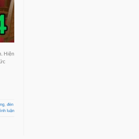
. Hiện
ức
ùng
,
đèn
ình luận