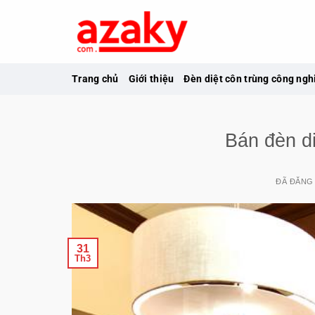
Chuyển
đến
nội
dung
Trang chủ
Giới thiệu
Đèn diệt côn trùng công ngh
Bán đèn di
ĐÃ ĐĂNG
31
Th3