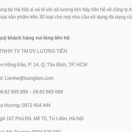
ng tại Hà Nội sỉ và lẻ với số lượng lớn hãy liên hệ về công ty 
g loại sản phẩm trên 30 loại cho mọi nhu cầu sử dụng đa dạng c
 quý khách hàng vui lòng liên hệ:
TNHH TV TM DV LƯƠNG TIẾN
̃n Hồng Đào, P. 14, Q. Tân Bình, TP. HCM
l: Lienhe@luongtien.com
 08.62 665 999 – 08.62 665 888
ss Hương: 0972 404 444
ngõ 167 Phú Đô, Mễ Trì, Từ Liêm, Hà Nội