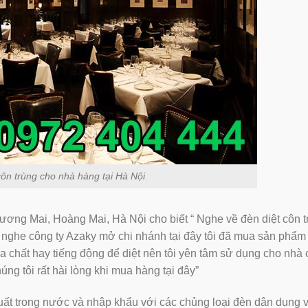
côn trùng cho nhà hàng tại Hà Nội
ơng Mai, Hoàng Mai, Hà Nội cho biết “ Nghe về đèn diệt côn t
i nghe công ty Azaky mở chi nhánh tại đây tôi đã mua sản phẩm
 chất hay tiếng động để diệt nên tôi yên tâm sử dụng cho nhà 
ng tôi rất hài lòng khi mua hàng tại đây”
ất trong nước và nhập khẩu với các chủng loại đèn dân dụng 