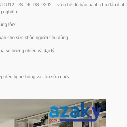
S-DU12, DS-D6, DS-D202… với chế độ bảo hành chu đáo ít nhất
g nghiệp.
úng tôi?
oàn cho sức khỏe người tiêu dùng
ua số lượng nhiều và đại lý
hợp đèn bị hư hỏng và cần sửa chữa