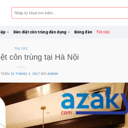
Tìm
kiếm:
iệp
Đèn diệt côn trùng dân dụng
Bóng đèn
Tin tức
TIN TỨC
ệt côn trùng tại Hà Nội
 TRÊN
31 THÁNG 3, 2017
BỞI
ADMIN