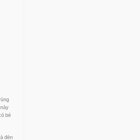
rùng
 này
có bé
và đèn