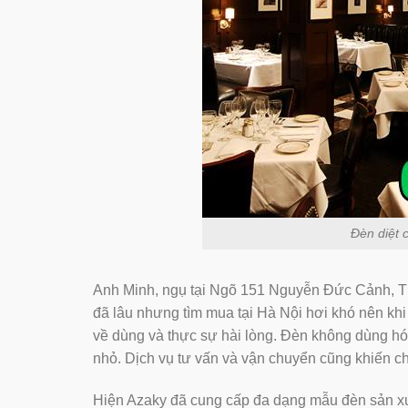
Đèn diệt 
Anh Minh, ngụ tại Ngõ 151 Nguyễn Đức Cảnh, Tư
đã lâu nhưng tìm mua tại Hà Nội hơi khó nên kh
về dùng và thực sự hài lòng. Đèn không dùng hóa
nhỏ. Dịch vụ tư vấn và vận chuyển cũng khiến chú
Hiện Azaky đã cung cấp đa dạng mẫu đèn sản xu