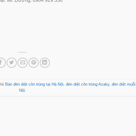
oại: Mr. Dương: 0904 929 330
thẻ
Bán đèn diệt côn trùng tại Hà Nội
,
đèn diệt côn trùng Azaky
,
đèn diệt muỗi
Nội
.