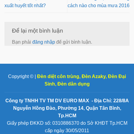
xuất huyết tốt nhất?
cách nào cho mùa mưa 2016
Để lại một bình luận
Bạn phải
đăng nhập
để gửi bình luận.
Copyright © |
Đèn diệt côn trùng
,
Đèn Azaky
,
Đèn Đại
Sinh
,
Đèn dân dụng
Công ty TNHH TV TM DV EURO MAX - Địa Chỉ: 228/8A
Nguyễn Hồng Đào, Phường 14, Quận Tân Bình,
Tp.HCM
Giấy phép ĐKKD số: 0310886370 do Sở KHĐT Tp.HCM
cấp ngày 30/05/2011