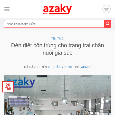
Chuyển
đến
nội
dung
Tìm
kiếm:
TIN TỨC
Đèn diệt côn trùng cho trang trại chăn
nuôi gia súc
ĐÃ ĐĂNG TRÊN
20 THÁNG 9, 2016
BỞI
ADMIN
20
Th9