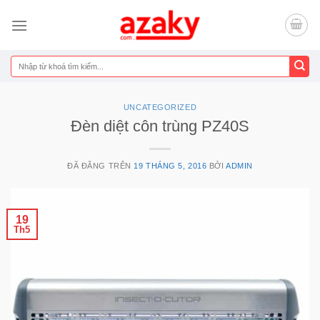
Chuyển
đến
nội
dung
Tìm
kiếm:
UNCATEGORIZED
Đèn diệt côn trùng PZ40S
ĐÃ ĐĂNG TRÊN
19 THÁNG 5, 2016
BỞI
ADMIN
19
Th5