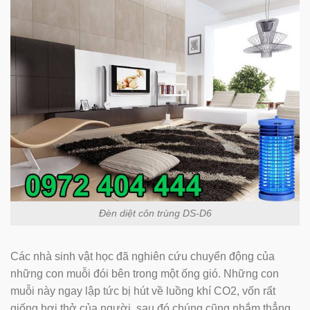
Đèn diệt côn trùng DS-D6
Các nhà sinh vật học đã nghiên cứu chuyển động của
những con muỗi đói bên trong một ống gió. Những con
muỗi này ngay lập tức bị hút về luồng khí CO2, vốn rất
giống hơi thở của người, sau đó chúng cũng nhắm thẳng