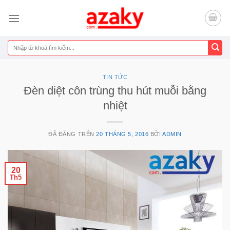
Chuyển
đến
nội
dung
Tìm
kiếm:
TIN TỨC
Đèn diệt côn trùng thu hút muỗi bằng
nhiệt
ĐÃ ĐĂNG TRÊN
20 THÁNG 5, 2016
BỞI
ADMIN
20
Th5