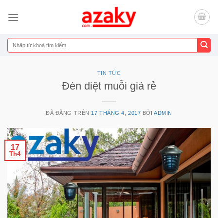
Chuyển
đến
nội
dung
Tìm
kiếm:
TIN TỨC
Đèn diệt muỗi giá rẻ
ĐÃ ĐĂNG TRÊN
17 THÁNG 4, 2017
BỞI
ADMIN
17
Th4