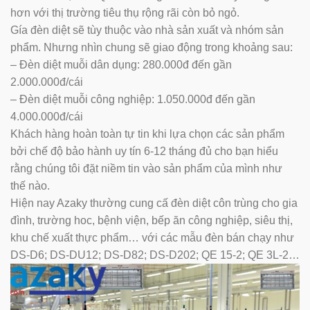
hơn với thị trường tiêu thụ rộng rãi còn bỏ ngỏ.
Gía đèn diệt sẽ tùy thuộc vào nhà sản xuất và nhóm sản
phẩm. Nhưng nhìn chung sẽ giao động trong khoảng sau:
– Đèn diệt muỗi dân dụng: 280.000đ đến gần
2.000.000đ/cái
– Đèn diệt muỗi công nghiệp: 1.050.000đ đến gần
4.000.000đ/cái
Khách hàng hoàn toàn tự tin khi lựa chọn các sản phẩm
bởi chế độ bảo hành uy tín 6-12 tháng đủ cho bạn hiểu
rằng chúng tôi đặt niềm tin vào sản phẩm của mình như
thế nào.
Hiện nay Azaky thường cung cấ đèn diệt côn trùng cho gia
đình, trường hoc, bệnh viện, bếp ăn công nghiệp, siêu thị,
khu chế xuất thực phẩm… với các mẫu đèn bán chạy như
DS-D6; DS-DU12; DS-D82; DS-D202; QE 15-2; QE 3L-2…