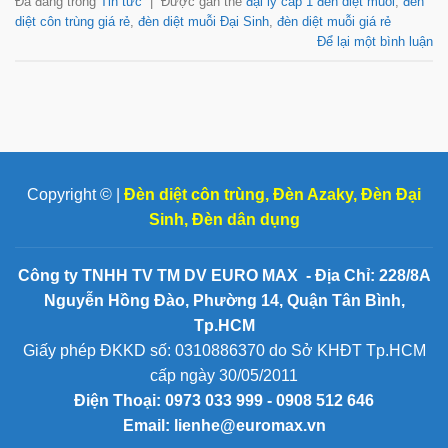
Đã đăng trong
Tin tức
|
Được gắn thẻ
đại lý cấp 1 đèn diệt muỗi
,
đèn
diệt côn trùng giá rẻ
,
đèn diệt muỗi Đại Sinh
,
đèn diệt muỗi giá rẻ
Để lại một bình luận
Copyright © |
Đèn diệt côn trùng
,
Đèn Azaky
,
Đèn Đại
Sinh
,
Đèn dân dụng
Công ty TNHH TV TM DV EURO MAX - Địa Chỉ: 228/8A
Nguyễn Hồng Đào, Phường 14, Quận Tân Bình,
Tp.HCM
Giấy phép ĐKKD số: 0310886370 do Sở KHĐT Tp.HCM
cấp ngày 30/05/2011
Điện Thoại:
0973 033 999 - 0908 512 646
Email: lienhe@euromax.vn