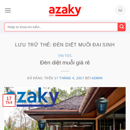
Chuyển
đến
nội
dung
Tìm
kiếm:
LƯU TRỮ THẺ:
ĐÈN DIỆT MUỖI ĐẠI SINH
TIN TỨC
Đèn diệt muỗi giá rẻ
ĐÃ ĐĂNG TRÊN
17 THÁNG 4, 2017
BỞI
ADMIN
17
Th4